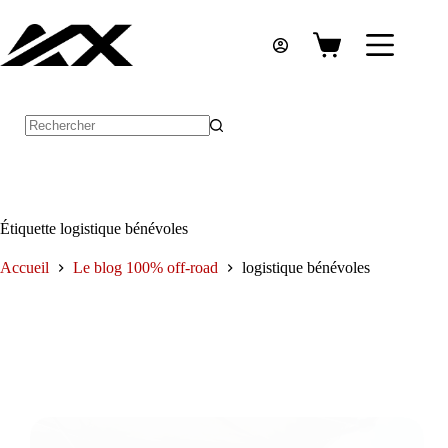
Passer
au
contenu
Panier
d’achat
Aucun
résultat
Étiquette
logistique bénévoles
Accueil
Le blog 100% off-road
logistique bénévoles