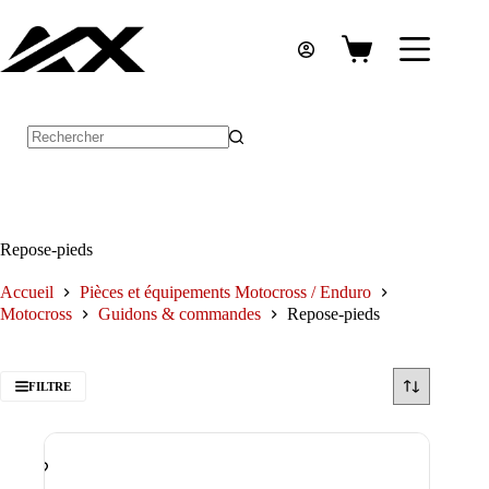
Passer
au
contenu
Panier
d’achat
Aucun
résultat
Repose-pieds
Accueil
Pièces et équipements Motocross / Enduro
Motocross
Guidons & commandes
Repose-pieds
FILTRE