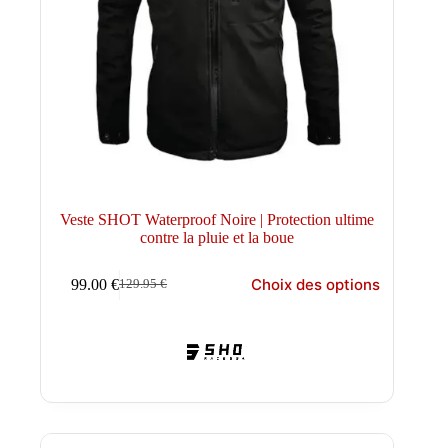
Veste SHOT Waterproof Noire | Protection ultime
contre la pluie et la boue
Ce
Choix des options
99.00
€
129.95
€
produit
Le
Le
a
prix
prix
plusieurs
initial
actuel
variations.
était :
est :
Les
129.95 €.
99.00 €.
options
peuvent
être
choisies