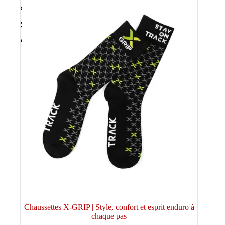
sur
la
page
du
produit
Chaussettes X-GRIP | Style, confort et esprit enduro à
chaque pas