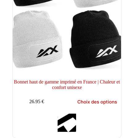
Bonnet haut de gamme imprimé en France | Chaleur et
confort unisexe
Ce
Choix des options
26.95
€
produit
a
plusieurs
variations.
Les
options
peuvent