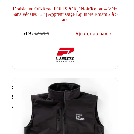
Draisienne Off-Road POLISPORT Noir/Rouge – Vélo
Sans Pédales 12” | Apprentissage Équilibre Enfant 2 à 5
ans
Ajouter au panier
54.95
€
74.95
€
Le
Le
prix
prix
initial
actuel
était :
est :
74.95 €.
54.95 €.