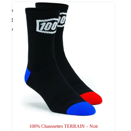
choisies
sur
la
page
du
produit
100% Chaussettes TERRAIN – Noir