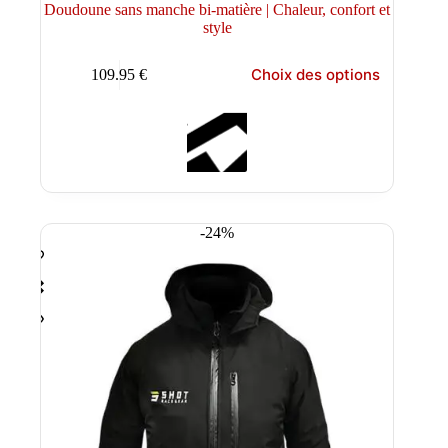
Doudoune sans manche bi-matière | Chaleur, confort et
style
Ce
Choix des options
109.95
€
produit
a
plusieurs
variations.
Les
options
peuvent
être
choisies
-24%
sur
la
page
du
produit