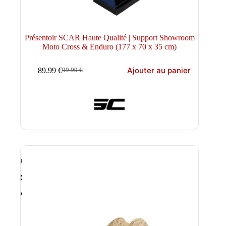
Présentoir SCAR Haute Qualité | Support Showroom
Moto Cross & Enduro (177 x 70 x 35 cm)
Ajouter au panier
89.99
€
99.99
€
Le
Le
prix
prix
initial
actuel
était :
est :
99.99 €.
89.99 €.