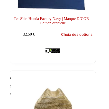
Tee Shirt Honda Factory Navy | Marque D’COR –
Édition officielle
Ce
Choix des options
32.50
€
produit
a
plusieurs
variations.
Les
options
peuvent
être
choisies
sur
la
page
du
produit