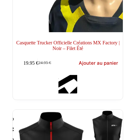
Casquette Trucker Officielle Créations MX Factory |
Noir – Filet Été
Ajouter au panier
19.95
€
24.95
€
Le
Le
prix
prix
initial
actuel
était :
est :
24.95 €.
19.95 €.