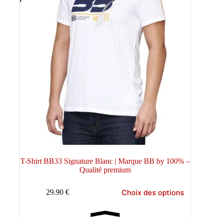
T-Shirt BB33 Signature Blanc | Marque BB by 100% –
Qualité premium
Ce
Choix des options
29.90
€
produit
a
plusieurs