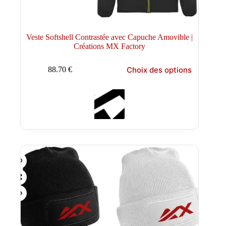
Veste Softshell Contrastée avec Capuche Amovible |
Créations MX Factory
Ce
Choix des options
88.70
€
produit
a
plusieurs
variations.
Les
options
peuvent
être
choisies
sur
la
page
du
produit