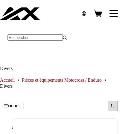
Passer
au
contenu
Panier
d’achat
Aucun
résultat
Divers
Accueil
Pièces et équipements Motocross / Enduro
Divers
FILTRE