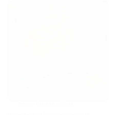
Rubrique :
Entretien & mécanique
Débosseler son Pot d’Échappement soi-même : Le