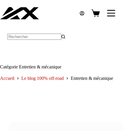
Passer
au
contenu
Panier
d’achat
Aucun
résultat
Catégorie
Entretien & mécanique
Accueil
Le blog 100% off-road
Entretien & mécanique