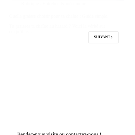
Rubrique :
Entretien & mécanique
Quelle graisse choisir pour sa chaîne : Guide simple.
Tu graisses ta chaîne au hasard ? Voici la vérité sur
ce qu’il te…
SUIVANT
Rendez-nous visite ou contactez-nous !