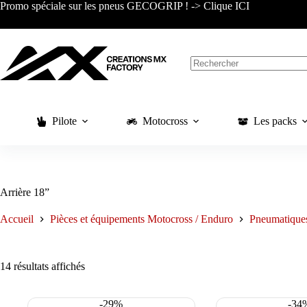
Passer
Promo spéciale sur les pneus GECOGRIP ! -> Clique ICI
au
contenu
Aucun
résultat
Pilote
Motocross
Les packs
Arrière 18”
Accueil
Pièces et équipements Motocross / Enduro
Pneumatique
Trié
14 résultats affichés
du
plus
récent
-29%
-34