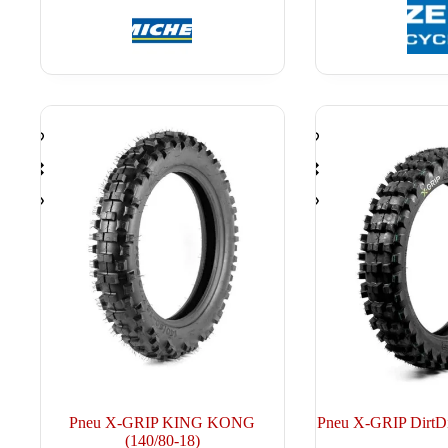
variations.
était :
est :
99.00 €
Les
169.90 €.
119.90 €.
à
options
109.90 €
peuvent
être
choisies
sur
la
page
du
produit
Pneu X-GRIP KING KONG
Pneu X-GRIP DirtDi
(140/80-18)