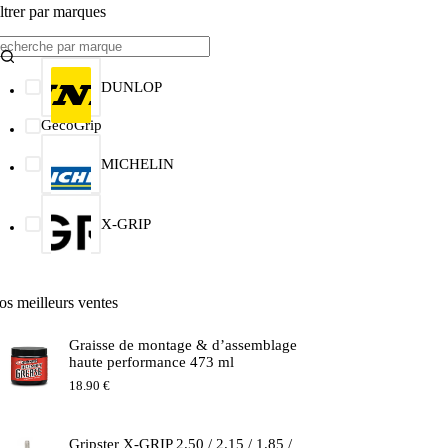
ltrer par marques
DUNLOP
GécoGrip
MICHELIN
X-GRIP
os meilleurs ventes
Graisse de montage & d’assemblage
haute performance 473 ml
18.90
€
Gripster X-GRIP 2.50 / 2.15 / 1.85 /