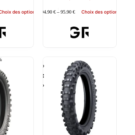
Ce
Choix des options
Choix des options
94.90
€
–
95.90
€
produit
Plage
a
de
plusieurs
prix :
variations.
94.90 €
Les
à
options
95.90 €
peuvent
être
choisies
%
sur
la
page
du
produit