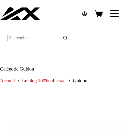
Passer
au
contenu
Panier
d’achat
Aucun
résultat
Catégorie
Guidon
Accueil
Le blog 100% off-road
Guidon