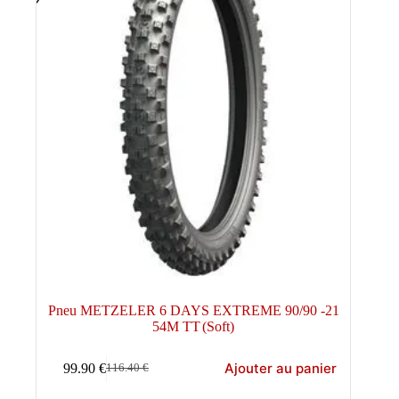
Pneu METZELER 6 DAYS EXTREME 90/90 -21
54M TT (Soft)
Ajouter au panier
99.90
€
116.40
€
Le
Le
prix
prix