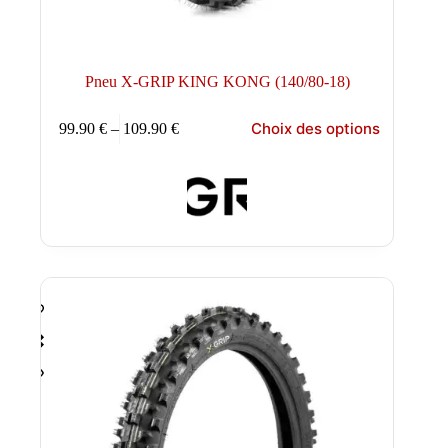
Pneu X-GRIP KING KONG (140/80-18)
Ce
Choix des options
99.90
€
–
109.90
€
produit
Plage
a
de
plusieurs
prix :
variations.
99.90 €
Les
à
options
109.90 €
peuvent
être
choisies
sur
la
page
du
produit