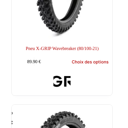
Pneu X-GRIP Wavebreaker (80/100-21)
Ce
Choix des options
89.90
€
produit
a
plusieurs
variations.
Les
options
peuvent
être
choisies
sur
la
page
du