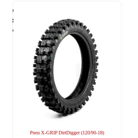
choisies
sur
la
page
du
produit
Pneu X-GRIP DirtDigger (120/90-18)