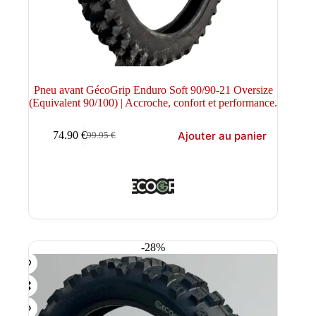
Pneu avant GécoGrip Enduro Soft 90/90-21 Oversize
(Equivalent 90/100) | Accroche, confort et performance.
Ajouter au panier
74.90
€
99.95
€
Le
Le
prix
prix
initial
actuel
était :
est :
99.95 €.
74.90 €.
-28%