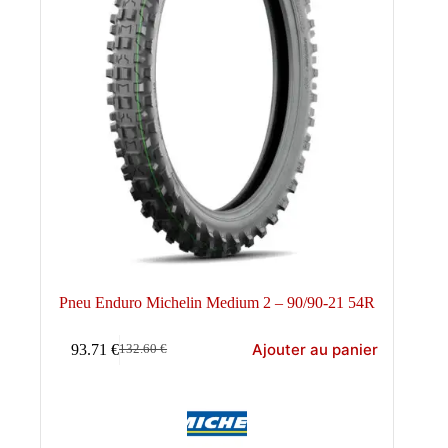
Pneu Enduro Michelin Medium 2 – 90/90-21 54R
Ajouter au panier
93.71
€
132.60
€
Le
Le
prix
prix
initial
actuel
était :
est :
132.60 €.
93.71 €.