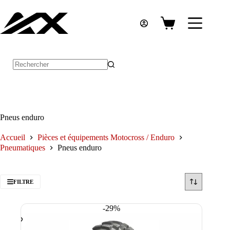
Passer
au
contenu
Panier
d’achat
Aucun
résultat
Pneus enduro
Accueil
Pièces et équipements Motocross / Enduro
Pneumatiques
Pneus enduro
FILTRE
-29%