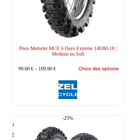
Pneu Metzeler MCE 6 Days Extreme 140/80-18 |
Medium ou Soft
Ce
Choix des options
99.00
€
–
109.90
€
produit
Plage
a
de
plusieurs
prix :
variations.
99.00 €
Les
à
options
109.90 €
peuvent
être
choisies
-25%
sur
la
page
du