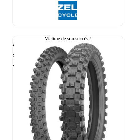
initial
actuel
était :
est :
116.40 €.
99.90 €.
Victime de son succès !