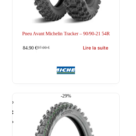
Pneu Avant Michelin Tracker – 90/90-21 54R
Lire la suite
84.90
€
97.00
€
Le
Le
prix
prix
initial
actuel
était :
est :
97.00 €.
84.90 €.
-29%