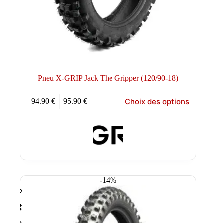
Pneu X-GRIP Jack The Gripper (120/90-18)
Ce
Choix des options
94.90
€
–
95.90
€
produit
Plage
a
de
plusieurs
prix :
variations.
94.90 €
Les
à
options
95.90 €
peuvent
être
choisies
-14%
sur
la
page
du
produit