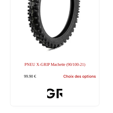
PNEU X-GRIP Machette (90/100-21)
Ce
Choix des options
99.90
€
produit
a
plusieurs
variations.
Les
options
peuvent
être