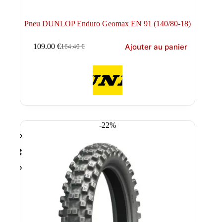
Pneu DUNLOP Enduro Geomax EN 91 (140/80-18)
Ajouter au panier
109.00
€
164.40
€
Le
Le
prix
prix
initial
actuel
était :
est :
164.40 €.
109.00 €.
-22%