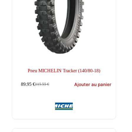
Pneu MICHELIN Tracker (140/80-18)
Ajouter au panier
89.95
€
115.55
€
Le
Le
prix
prix
initial
actuel
était :
est :
115.55 €.
89.95 €.