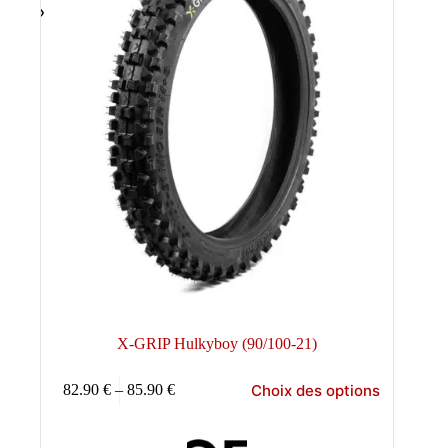
produit
X-GRIP Hulkyboy (90/100-21)
Ce
Choix des options
82.90
€
–
85.90
€
produit
Plage
a
de
plusieurs
prix :
variations.