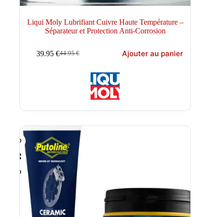
Liqui Moly Lubrifiant Cuivre Haute Température –
Séparateur et Protection Anti-Corrosion
Ajouter au panier
39.95
€
44.95
€
Le
Le
prix
prix
initial
actuel
était :
est :
44.95 €.
39.95 €.