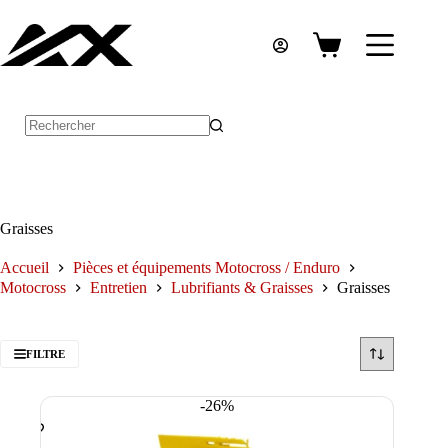
Passer
au
contenu
Panier
d’achat
Aucun
résultat
Graisses
Accueil
Pièces et équipements Motocross / Enduro
Motocross
Entretien
Lubrifiants & Graisses
Graisses
FILTRE
-26%