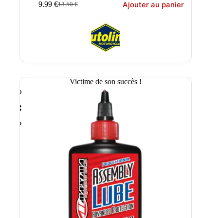
Ajouter au panier
9.99
€
13.50
€
Le
Le
prix
prix
initial
actuel
était :
est :
13.50 €.
9.99 €.
Victime de son succès !