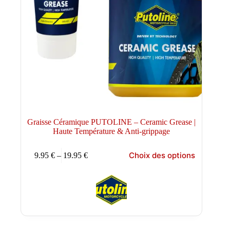
Graisse Céramique PUTOLINE – Ceramic Grease |
Haute Température & Anti-grippage
Ce
Choix des options
9.95
€
–
19.95
€
produit
Plage
a
de
plusieurs
prix :
variations.
9.95 €
Les
à
options
19.95 €
peuvent
être