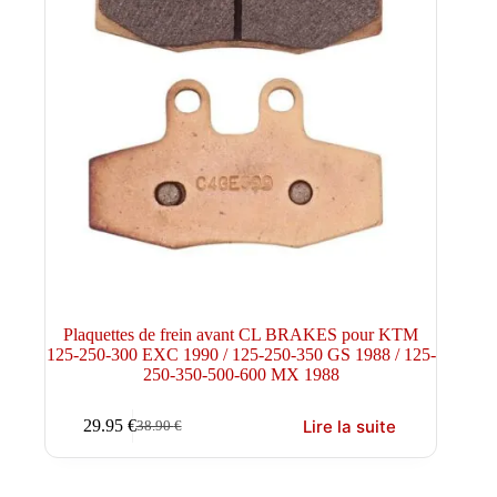
Plaquettes de frein avant CL BRAKES pour KTM
125-250-300 EXC 1990 / 125-250-350 GS 1988 / 125-
250-350-500-600 MX 1988
Lire la suite
29.95
€
38.90
€
Le
Le
prix
prix
initial
actuel
était :
est :