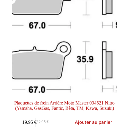
Plaquettes de frein Arrière Moto Master 094521 Nitro
(Yamaha, GasGas, Fantic, Bêta, TM, Kawa, Suzuki)
Ajouter au panier
19.95
€
32.95
€
Le
Le
prix
prix