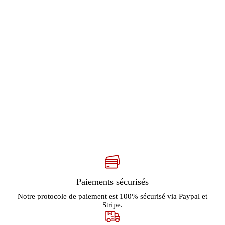
38.90 €.
29.95 €.
Paiements sécurisés
Notre protocole de paiement est 100% sécurisé via Paypal et
Stripe.