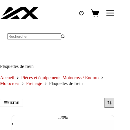
Passer
au
contenu
Panier
d’achat
Aucun
résultat
Plaquettes de frein
Accueil
Pièces et équipements Motocross / Enduro
Motocross
Freinage
Plaquettes de frein
FILTRE
-20%