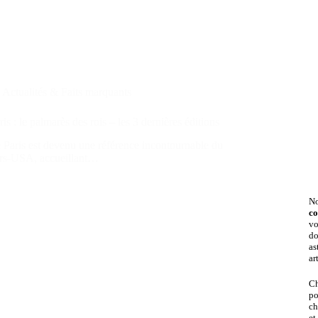
Actualités & Faits marquants
is : le palmarès des rois – les 3 dernières éditions
 Paris est devenu une référence incontournable du
ors-USA, accueillant…
No
co
vo
do
as
ar
Ch
po
ch
et