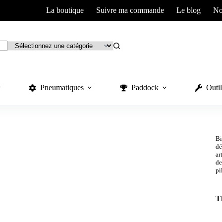
La boutique
Suivre ma commande
Le blog
No
Pneumatiques
Paddock
Outil
Bi
dé
ar
de
pi
T