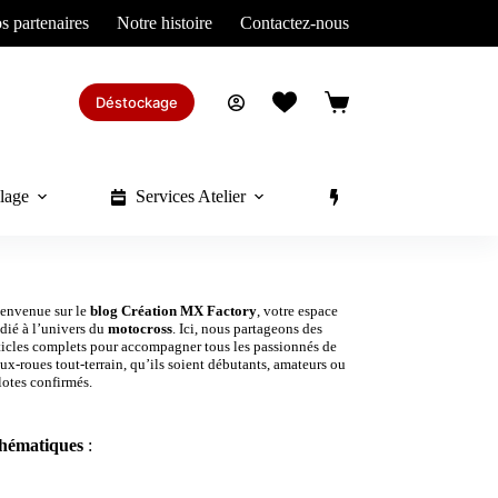
s partenaires
Notre histoire
Contactez-nous
Déstockage
Panier
d’achat
lage
Services Atelier
Divers
envenue sur le
blog
Création MX Factory
, votre espace
dié à l’univers du
motocross
. Ici, nous partageons des
ticles complets pour accompagner tous les passionnés de
ux-roues tout-terrain, qu’ils soient débutants, amateurs ou
lotes confirmés.
hématiques
: