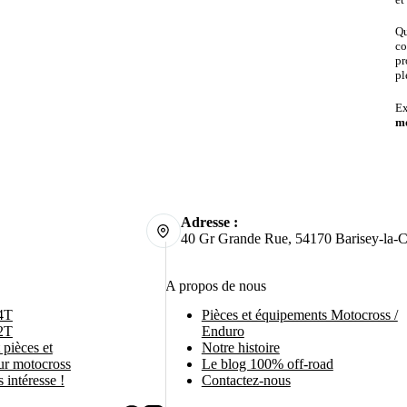
Qu
co
pr
pl
Ex
mo
Adresse :
40 Gr Grande Rue, 54170 Barisey-la-C
A propos de nous
4T
Pièces et équipements Motocross /
2T
Enduro
pièces et
Notre histoire
ur motocross
Le blog 100% off-road
 intéresse !
Contactez-nous