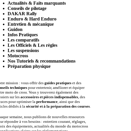
Actualités & Faits marquants
Conseils de pilotage
DAKAR Rally
Enduro & Hard Enduro
Entretien & mécanique
Guidon
Infos Pratiques
Les comparatifs
Les Officiels & Les règles
Les suspensions
Motocross
Nos Tutoriels & recommandations
Préparation physique
tre mission : vous offrir des
guides pratiques
et des
nseils techniques
pour entretenir, améliorer et équiper
tre moto de cross. Vous y trouverez également des
ssiers sur les
accessoires et pièces indispensables
, des
tuces pour optimiser la
performance
, ainsi que des
ticles dédiés à la
sécurité et à la préparation des courses
.
aque semaine, nous publions de nouvelles ressources
ur répondre à vos besoins : entretien courant, réglages,
oix des équipements, actualités du monde du motocross
 explications claires sur les réglementations.