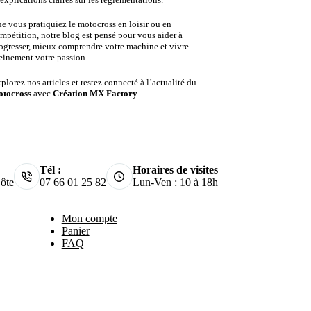
e vous pratiquiez le motocross en loisir ou en
mpétition, notre blog est pensé pour vous aider à
ogresser, mieux comprendre votre machine et vivre
einement votre passion.
plorez nos articles et restez connecté à l’actualité du
tocross
avec
Création MX Factory
.
Tél :
Horaires de visites
ôte
07 66 01 25 82
Lun-Ven : 10 à 18h
Mon compte
Panier
FAQ