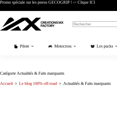
Passer
Promo spéciale sur les pneus GECOGRIP ! -> Clique ICI
au
contenu
Aucun
résultat
Pilote
Motocross
Les packs
Catégorie
Actualités & Faits marquants
Accueil
Le blog 100% off-road
Actualités & Faits marquants