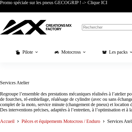
Passer
Promo spéciale sur les pneus GECOGRIP ! -> Clique ICI
au
contenu
Aucun
résultat
Pilote
Motocross
Les packs
Services Atelier
Regroupe l’ensemble des prestations mécaniques réalisées à l’atelier po
de fourches, ré-embiellage, réalésage de cylindre (avec ou sans échang
complet de la moto, service minute (changement de pneus) et location d
Des interventions précises, adaptées à l’entretien, à l’optimisation et à la
Accueil
Pièces et équipements Motocross / Enduro
Services Atel