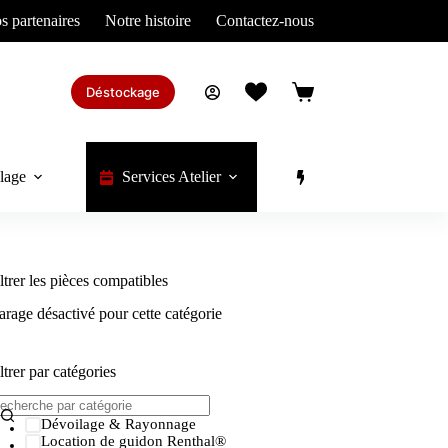
s partenaires
Notre histoire
Contactez-nous
Déstockage
Panier
d’achat
lage
Services Atelier
Divers
ltrer les pièces compatibles
rage désactivé pour cette catégorie
ltrer par catégories
Dévoilage & Rayonnage
Location de guidon Renthal®