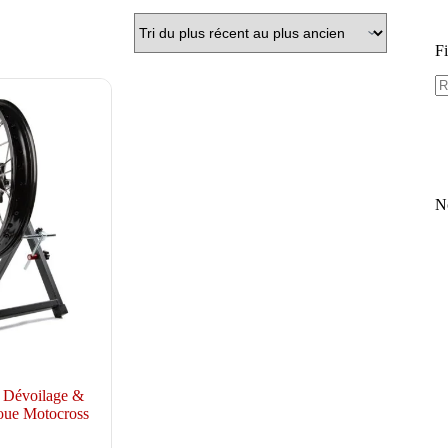
Fi
N
– Dévoilage &
oue Motocross