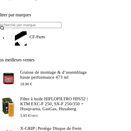
ltrer par marques
CF-Parts
os meilleurs ventes
Graisse de montage & d’assemblage
haute performance 473 ml
18.90
€
Filtre à huile HIFLOFILTRO HF652 |
KTM EXC-F 250, SX-F 250/350 +
Husqvarna, GasGas, Husaberg
5.95
€
7.95
€
Le
Le
prix
prix
initial
actuel
X-GRIP | Protège Disque de Frein