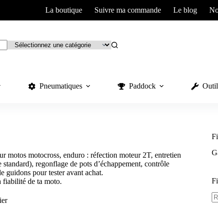
La boutique
Suivre ma commande
Le blog
No
Pneumatiques
Paddock
Outil
Fi
Ga
ur motos motocross, enduro : réfection moteur 2T, entretien
e standard), regonflage de pots d’échappement, contrôle
e guidons pour tester avant achat.
Fi
 fiabilité de ta moto.
ier