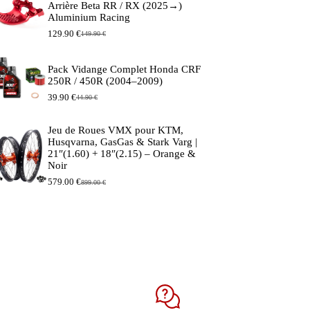
était :
est :
Arrière Beta RR / RX (2025→)
7.95 €.
5.95 €.
Aluminium Racing
129.90
€
149.90
€
Le
Le
prix
prix
initial
actuel
Pack Vidange Complet Honda CRF
était :
est :
250R / 450R (2004–2009)
149.90 €.
129.90 €.
39.90
€
44.90
€
Le
Le
prix
prix
initial
actuel
Jeu de Roues VMX pour KTM,
était :
est :
Husqvarna, GasGas & Stark Varg |
44.90 €.
39.90 €.
21″(1.60) + 18″(2.15) – Orange &
Noir
579.00
€
899.00
€
Le
Le
prix
prix
initial
actuel
était :
est :
899.00 €.
579.00 €.