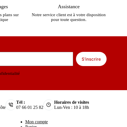
ages
Assistance
s plans sur
Notre service client est à votre disposition
tique
pour toute question.
S’inscrire
fidentialité
Tél :
Horaires de visites
ôte
07 66 01 25 82
Lun-Ven : 10 à 18h
Mon compte
Panier