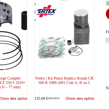
Fi
Forgé Complet
Vertex | Kit Piston Replica Honda CR
YZ 250 F 2019+
500 R 1989-2001 Cote A, B ou C
u D – 77 mm)
N
Ce
Choix des options
Choix des options
235.00
€
295.00
€
produit
Le
Le
a
prix
prix
plusieurs
initial
actuel