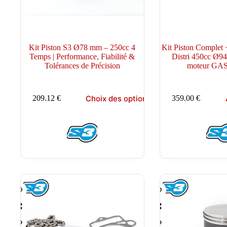
Kit Piston S3 Ø78 mm – 250cc 4
Kit Piston Complet 
Temps | Performance, Fiabilité &
Distri 450cc Ø94
Tolérances de Précision
moteur GA
Ce
Choix des options
209.12
€
359.00
€
produit
a
plusieurs
variations.
Les
options
peuvent
être
choisies
sur
la
page
du
produit