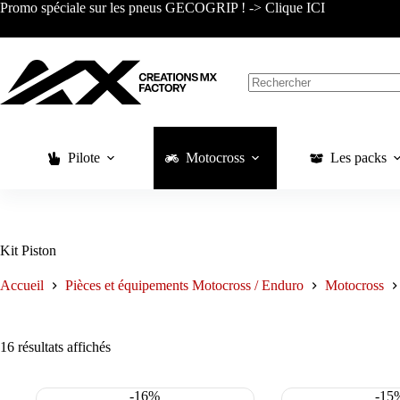
Passer
Promo spéciale sur les pneus GECOGRIP ! -> Clique ICI
au
contenu
Aucun
résultat
Pilote
Motocross
Les packs
Kit Piston
Accueil
Pièces et équipements Motocross / Enduro
Motocross
Trié
16 résultats affichés
du
plus
récent
-16%
-15