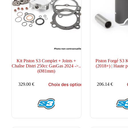
Kit Piston S3 Complet + Joints +
Piston Forgé S
Chaîne Distri 250cc GasGas 2024 ->..
(2018+) | Haute 
(Ø81mm)
Ce
Ce
Choix des options
329.00
€
206.14
€
produit
produit
a
a
plusieurs
plusieurs
variations.
variations.
Les
Les
options
options
peuvent
peuvent
être
être
choisies
choisies