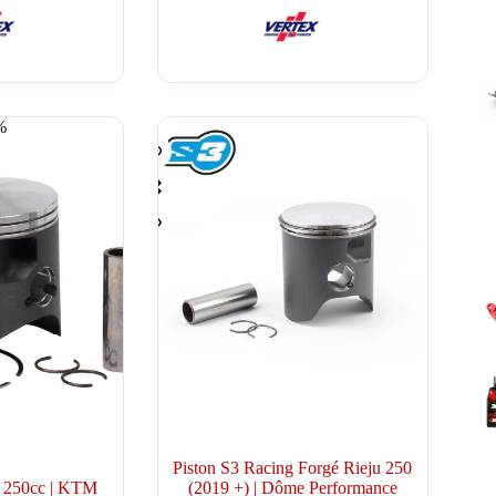
variations.
était :
est :
Les
295.00 €.
235.00 €.
options
peuvent
être
choisies
%
sur
la
page
du
produit
Piston S3 Racing Forgé Rieju 250
x 250cc | KTM
(2019 +) | Dôme Performance