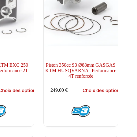
3 KTM EXC 250
Piston 350cc S3 Ø88mm GASGAS
performance 2T
KTM HUSQVARNA | Performance
4T renforcée
Ce
Choix des options
Choix des options
249.00
€
produit
a
plusieurs
variations.
Les
options
peuvent
être
choisies