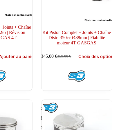
+ Joints + Chaîne
.95 | Révision
Kit Piston Complet + Joints + Chaîne
SGAS 4T
Distri 350cc Ø88mm | Fiabilité
moteur 4T GASGAS
Ce
Ajouter au panier
Choix des options
345.00
€
359.00
€
produit
Le
Le
a
prix
prix
plusieurs
initial
actuel
variations.
était :
est :
Les
359.00 €.
345.00 €.
options
peuvent
être
choisies
sur
la
page
du
produit