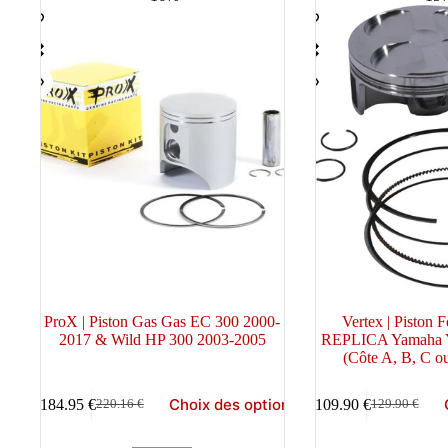
au
plus
ancien
ProX | Piston Gas Gas EC 300 2000-
Vertex | Piston 
2017 & Wild HP 300 2003-2005
REPLICA Yamaha 
(Côte A, B, C o
Ce
Ce
Choix des options
184.95
€
109.90
€
220.16
€
129.90
€
produit
produit
Le
Le
Le
Le
a
a
prix
prix
prix
prix
plusieurs
plusieurs
initial
actuel
initial
actuel