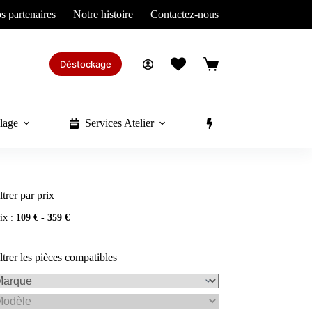
s partenaires
Notre histoire
Contactez-nous
Déstockage
Panier
d’achat
lage
Services Atelier
Divers
ltrer par prix
ix :
109 €
-
359 €
ltrer les pièces compatibles