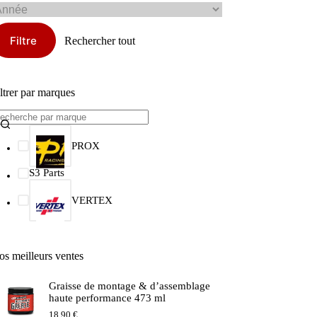
Filtre
Rechercher tout
ltrer par marques
PROX
S3 Parts
VERTEX
os meilleurs ventes
Graisse de montage & d’assemblage
haute performance 473 ml
18.90
€