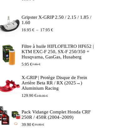
Gripster X-GRIP 2.50 / 2.15 / 1.85 /
1.60
Plage
16.95
€
–
17.95
€
de
prix :
16.95 €
Filtre à huile HIFLOFILTRO HF652 |
à
KTM EXC-F 250, SX-F 250/350 +
17.95 €
Husqvarna, GasGas, Husaberg
5.95
€
7.95
€
Le
Le
prix
prix
initial
actuel
X-GRIP | Protège Disque de Frein
était :
est :
Arrière Beta RR / RX (2025→)
7.95 €.
5.95 €.
Aluminium Racing
129.90
€
149.90
€
Le
Le
prix
prix
initial
actuel
Pack Vidange Complet Honda CRF
était :
est :
250R / 450R (2004–2009)
149.90 €.
129.90 €.
39.90
€
44.90
€
Le
Le
prix
prix
initial
actuel