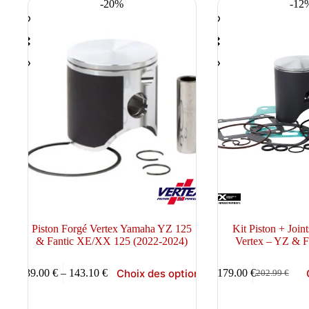
-20%
-12
sur
sur
la
la
page
page
du
du
produit
produit
Piston Forgé Vertex Yamaha YZ 125
Kit Piston + Join
& Fantic XE/XX 125 (2022-2024)
Vertex – YZ & 
Ce
Ce
Choix des options
139.00
€
–
143.10
€
179.00
€
202.99
€
produit
produit
Plage
Le
Le
a
a
de
prix
prix
plusieurs
plusieurs
prix :
initial
actuel