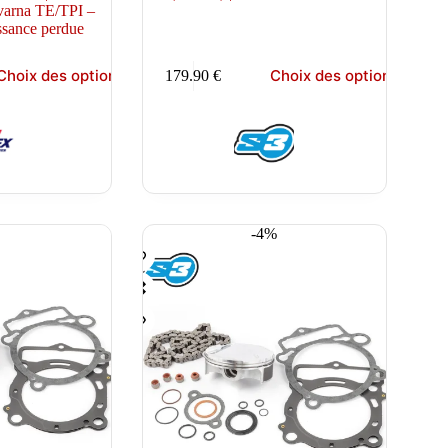
arna TE/TPI –
ssance perdue
Ce
Choix des options
Choix des options
179.90
€
produit
a
plusieurs
variations.
Les
options
peuvent
être
choisies
-4%
sur
la
page
du
produit