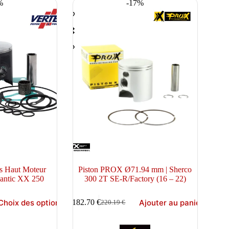
%
-17%
sur
la
page
du
produit
ts Haut Moteur
Piston PROX Ø71.94 mm | Sherco
Fantic XX 250
300 2T SE-R/Factory (16 – 22)
Choix des options
Ajouter au panier
182.70
€
220.19
€
Le
Le
prix
prix
initial
actuel