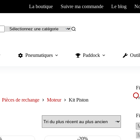
La boutique
Suivre ma commande
Le blog
No
Pneumatiques
Paddock
Outil
Fi
Pr
Pièces de rechange
Moteur
Kit Piston
Fi
%
-20%