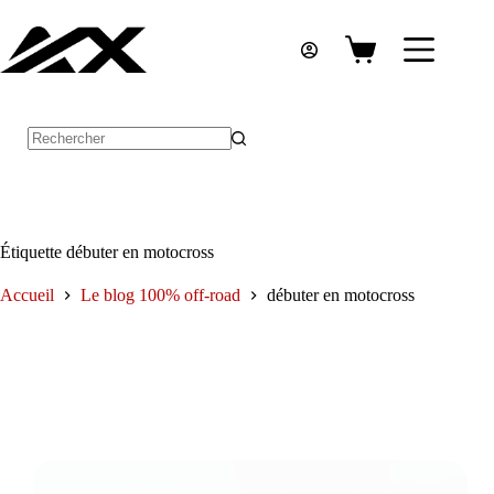
Passer
au
contenu
Panier
d’achat
Aucun
résultat
Étiquette
débuter en motocross
Accueil
Le blog 100% off-road
débuter en motocross