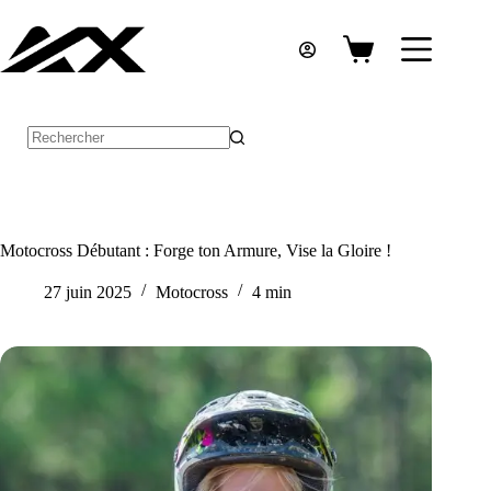
Passer
au
contenu
Panier
d’achat
Aucun
résultat
Motocross Débutant : Forge ton Armure, Vise la Gloire !
27 juin 2025
Motocross
4 min