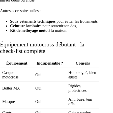
glisser outils ou encas.
Autres accessoires utiles :
Sous-vêtements techniques
pour éviter les frottements,
Ceinture lombaire
pour soutenir ton dos,
Kit de nettoyage moto
à la maison.
Équipement motocross débutant : la
check-list complète
Équipement
Indispensable ?
Conseils
Casque
Homologué, bien
Oui
motocross
ajusté
Rigides,
Bottes MX
Oui
protectrices
Anti-buée, tear-
Masque
Oui
offs
Gants
Oui
Grip + confort