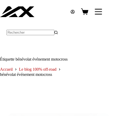
Passer
au
contenu
Panier
d’achat
Aucun
résultat
Étiquette
bénévolat événement motocross
Accueil
Le blog 100% off-road
bénévolat événement motocross