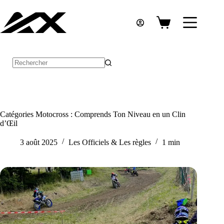
Passer
au
contenu
Panier
d’achat
Aucun
résultat
Catégories Motocross : Comprends Ton Niveau en un Clin
d’Œil
3 août 2025
Les Officiels & Les règles
1 min