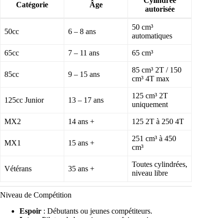
Cylindrée
Catégorie
Âge
autorisée
50 cm³
50cc
6 – 8 ans
automatiques
65cc
7 – 11 ans
65 cm³
85 cm³ 2T / 150
85cc
9 – 15 ans
cm³ 4T max
125 cm³ 2T
125cc Junior
13 – 17 ans
uniquement
MX2
14 ans +
125 2T à 250 4T
251 cm³ à 450
MX1
15 ans +
cm³
Toutes cylindrées,
Vétérans
35 ans +
niveau libre
Niveau de Compétition
Espoir
: Débutants ou jeunes compétiteurs.