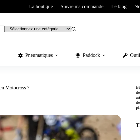
La boutique
Suivre ma commande
Le blog
No
Pneumatiques
Paddock
Outil
en Motocross ?
Bi
dé
ar
de
pi
T