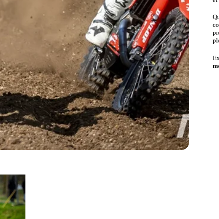
Qu
co
pr
pl
Ex
mo