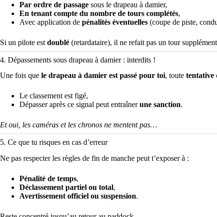
Par ordre de passage
sous le drapeau à damier,
En tenant compte du nombre de tours complétés
,
Avec application de
pénalités éventuelles
(coupe de piste, cond
Si un pilote est
doublé
(retardataire), il ne refait pas un tour supplément
4. Dépassements sous drapeau à damier : interdits !
Une fois que
le drapeau à damier est passé pour toi
, toute
tentative
Le classement est figé,
Dépasser après ce signal peut entraîner
une sanction
.
Et oui, les caméras et les chronos ne mentent pas…
5. Ce que tu risques en cas d’erreur
Ne pas respecter les règles de fin de manche peut t’exposer à :
Pénalité de temps
,
Déclassement partiel ou total
,
Avertissement officiel ou suspension
.
Reste concentré jusqu’au retour au paddock.