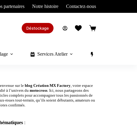
s partenaires
Notre histoire
Contactez-nous
Déstockage
Panier
d’achat
lage
Services Atelier
Divers
envenue sur le
blog
Création MX Factory
, votre espace
dié à l’univers du
motocross
. Ici, nous partageons des
ticles complets pour accompagner tous les passionnés de
ux-roues tout-terrain, qu’ils soient débutants, amateurs ou
lotes confirmés.
hématiques
: