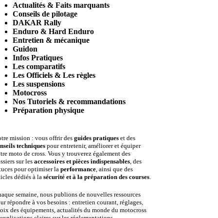
Actualités & Faits marquants
Conseils de pilotage
DAKAR Rally
Enduro & Hard Enduro
Entretien & mécanique
Guidon
Infos Pratiques
Les comparatifs
Les Officiels & Les règles
Les suspensions
Motocross
Nos Tutoriels & recommandations
Préparation physique
tre mission : vous offrir des
guides pratiques
et des
nseils techniques
pour entretenir, améliorer et équiper
tre moto de cross. Vous y trouverez également des
ssiers sur les
accessoires et pièces indispensables
, des
tuces pour optimiser la
performance
, ainsi que des
ticles dédiés à la
sécurité et à la préparation des courses
.
aque semaine, nous publions de nouvelles ressources
ur répondre à vos besoins : entretien courant, réglages,
oix des équipements, actualités du monde du motocross
 explications claires sur les réglementations.