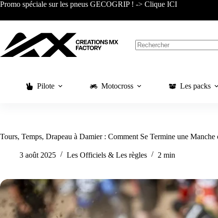
Passer
Promo spéciale sur les pneus GECOGRIP ! -> Clique ICI
au
contenu
Aucun
résultat
Pilote
Motocross
Les packs
Tours, Temps, Drapeau à Damier : Comment Se Termine une Manche 
3 août 2025
Les Officiels & Les règles
2 min