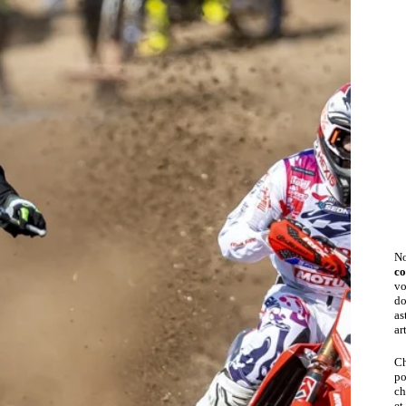
No
co
vo
do
as
ar
Ch
po
ch
et