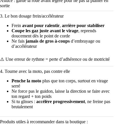
Astuce : garde la roue avant légère pour ne pas la planter en
sortie
3. Le bon dosage frein/accélérateur
Frein
avant pour ralentir
,
arrière pour stabiliser
Coupe les gaz juste avant le virage
, reprends
doucement dès le point de corde
Ne fais
jamais de gros à-coups
d’embrayage ou
d’accélérateur
⚠️ Une erreur de rythme = perte d’adhérence ou de motricité
4. Tourne avec la moto, pas contre elle
Penche la moto
plus que ton corps, surtout en virage
serré
Ne force pas le guidon, laisse la direction se faire avec
ton regard + ton poids
Si tu glisses :
accélère progressivement
, ne freine pas
brutalement
Produits utiles à recommander dans ta boutique :