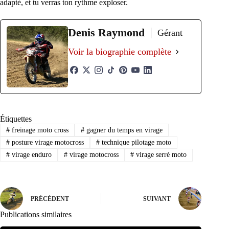
adapté, et tu verras ton rythme exploser.
Denis Raymond
Gérant
Voir la biographie complète
Étiquettes
#
freinage moto cross
#
gagner du temps en virage
#
posture virage motocross
#
technique pilotage moto
#
virage enduro
#
virage motocross
#
virage serré moto
PRÉCÉDENT
SUIVANT
Publications similaires