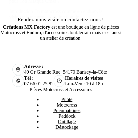
pour Ton Masque Cross ?
Introduction En motocross comme en enduro, la
vision est une arme. Une fraction de…
Rendez-nous visite ou contactez-nous !
Créations MX Factory
est une boutique en ligne de pièces
Motocross et Enduro, d'accessoires tout-terrain mais c'est aussi
un atelier de création.
Adresse :
40 Gr Grande Rue, 54170 Barisey-la-Côte
Tél :
Horaires de visites
07 66 01 25 82
Lun-Ven : 10 à 18h
Pièces Motocross et Accessoires
Pilote
Motocross
Pneumatiques
Paddock
Outillage
Déstockage