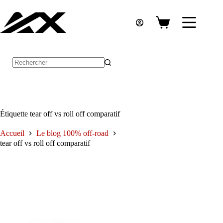
Passer
au
contenu
Panier
d’achat
Aucun
résultat
Étiquette
tear off vs roll off comparatif
Accueil
Le blog 100% off-road
tear off vs roll off comparatif