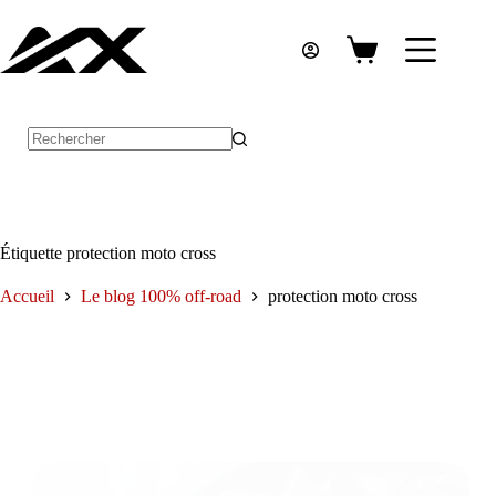
Passer
au
contenu
Panier
d’achat
Aucun
résultat
Étiquette
protection moto cross
Accueil
Le blog 100% off-road
protection moto cross