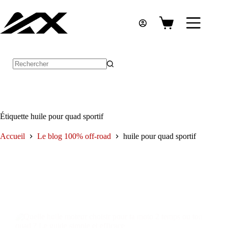
Passer
au
contenu
Panier
d’achat
Aucun
résultat
Étiquette
huile pour quad sportif
Accueil
Le blog 100% off-road
huile pour quad sportif