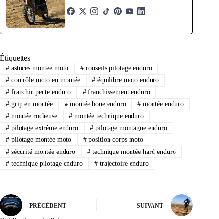
Étiquettes
#
astuces montée moto
#
conseils pilotage enduro
#
contrôle moto en montée
#
équilibre moto enduro
#
franchir pente enduro
#
franchissement enduro
#
grip en montée
#
montée boue enduro
#
montée enduro
#
montée rocheuse
#
montée technique enduro
#
pilotage extrême enduro
#
pilotage montagne enduro
#
pilotage montée moto
#
position corps moto
#
sécurité montée enduro
#
technique montée hard enduro
#
technique pilotage enduro
#
trajectoire enduro
PRÉCÉDENT
SUIVANT