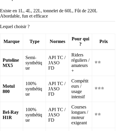
Existe en 1L, 4L, 22L, tonnelet de 60L, Fût de 220L
Abordable, fun et efficace
Lequel choisir ?
Pour qui
Marque
Type
Normes
Prix
?
Riders
Semi-
API TC /
Putoline
réguliers /
⭐⭐
synthétiq
JASO
MX5
amateurs
ue
FD
+
Compétit
100%
API TC /
Motul
eurs /
⭐⭐⭐
synthétiq
JASO
800
usage
ue
FD
intensif
Courses
100%
API TC /
Bel-Ray
longues /
⭐⭐
synthétiq
JASO
H1R
moteur
ue
FD
exigeant