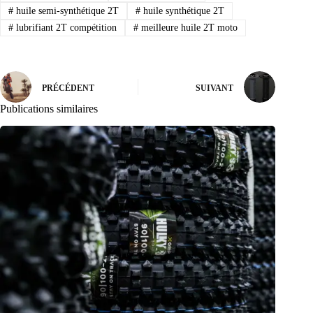
#
huile semi-synthétique 2T
#
huile synthétique 2T
#
lubrifiant 2T compétition
#
meilleure huile 2T moto
PRÉCÉDENT
SUIVANT
Publications similaires