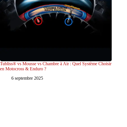
Tubliss® vs Mousse vs Chambre à Air : Quel Système Choisir
en Motocross & Enduro ?
6 septembre 2025