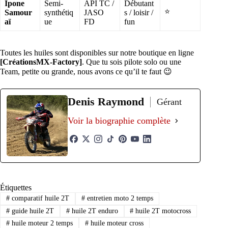
Ipone
Semi-
API TC /
Débutant
⭐
Samour
synthétiq
JASO
s / loisir /
aï
ue
FD
fun
Toutes les huiles sont disponibles sur notre boutique en ligne
[CréationsMX-Factory]
. Que tu sois pilote solo ou une
Team, petite ou grande, nous avons ce qu’il te faut 😉
Denis Raymond
Gérant
Voir la biographie complète
Étiquettes
#
comparatif huile 2T
#
entretien moto 2 temps
#
guide huile 2T
#
huile 2T enduro
#
huile 2T motocross
#
huile moteur 2 temps
#
huile moteur cross