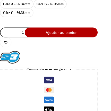
Côte A - 66.34mm
Côte B - 66.35mm
Côte C - 66.36mm
quantité
Ajouter au panier
de
Piston
S3
Racing
Forgé
Rieju
250
(2019
+)
Commande sécurisée garantie
|
Dôme
Performance