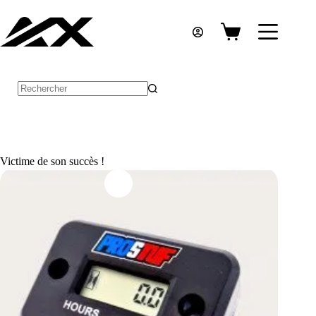
Passer
au
contenu
Panier
d’achat
Aucun
résultat
Victime de son succès !