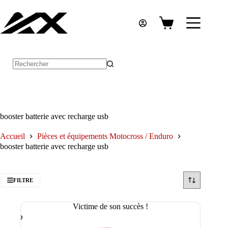
Passer
au
contenu
Panier
d’achat
Aucun
résultat
booster batterie avec recharge usb
Accueil
Pièces et équipements Motocross / Enduro
booster batterie avec recharge usb
FILTRE
Victime de son succès !