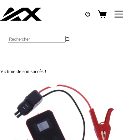
Passer
au
contenu
Panier
d’achat
Aucun
résultat
Victime de son succès !