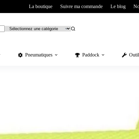
La boutique
Suivre ma commande
Le blog
No
Pneumatiques
Paddock
Outil