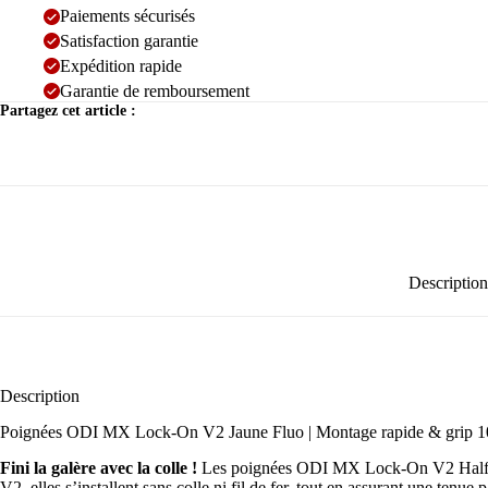
Paiements sécurisés
Satisfaction garantie
Expédition rapide
Garantie de remboursement
Partagez cet article :
Description
Description
Poignées ODI MX Lock-On V2 Jaune Fluo | Montage rapide & grip 1
Fini la galère avec la colle !
Les poignées ODI MX Lock-On V2 Half W
V2, elles s’installent sans colle ni fil de fer, tout en assurant une tenue p