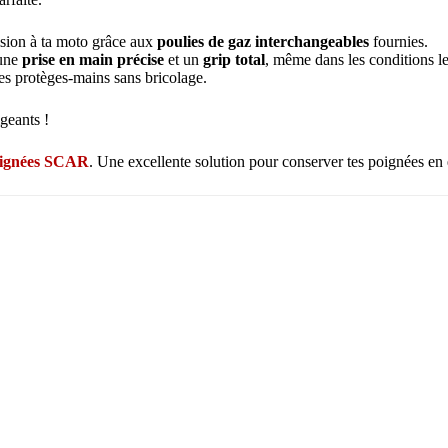
cision à ta moto grâce aux
poulies de gaz interchangeables
fournies.
 une
prise en main précise
et un
grip total
, même dans les conditions l
es protèges-mains sans bricolage.
igeants !
poignées SCAR
. Une excellente solution pour conserver tes poignées en 