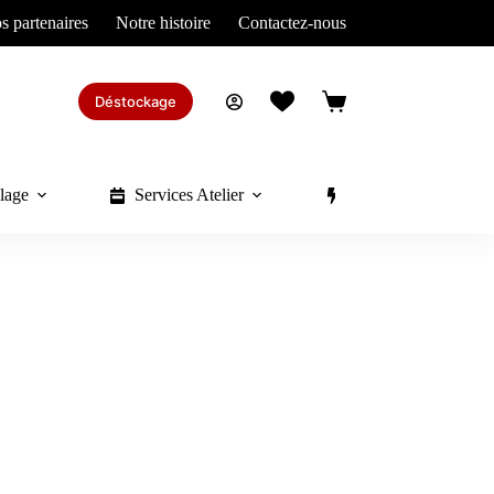
s partenaires
Notre histoire
Contactez-nous
Déstockage
Panier
d’achat
lage
Services Atelier
Divers