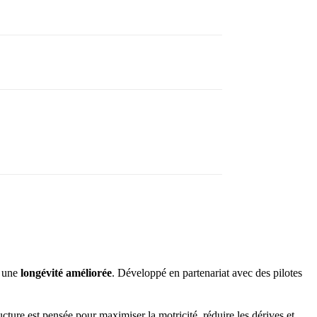
 une
longévité améliorée
. Développé en partenariat avec des pilotes
ructure est pensée pour maximiser la motricité, réduire les dérives et