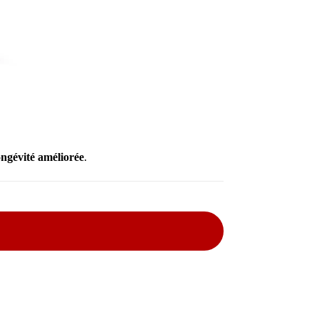
ongévité améliorée
.