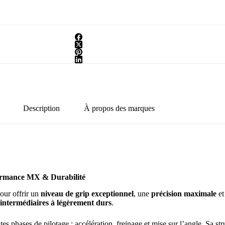
Description
À propos des marques
mance MX & Durabilité
our offrir un
niveau de grip exceptionnel
, une
précision maximale
et
intermédiaires à légèrement durs
.
ntes phases de pilotage : accélération, freinage et mise sur l’angle. Sa st