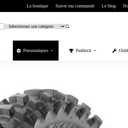
La boutique
Suivre ma commande
Le blog
No
Pneumatiques
Paddock
Outil