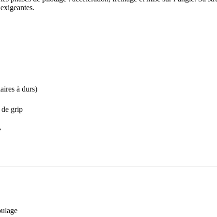
exigeantes.
aires à durs)
 de grip
e
oulage