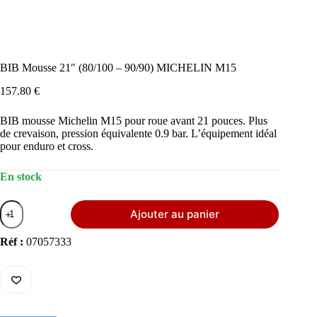
BIB Mousse 21″ (80/100 – 90/90) MICHELIN M15
157.80
€
BIB mousse Michelin M15 pour roue avant 21 pouces. Plus
de crevaison, pression équivalente 0.9 bar. L’équipement idéal
pour enduro et cross.
En stock
quantité
Ajouter au panier
de
BIB
Mousse
Réf :
07057333
21"
(80/100
-
90/90)
MICHELIN
M15