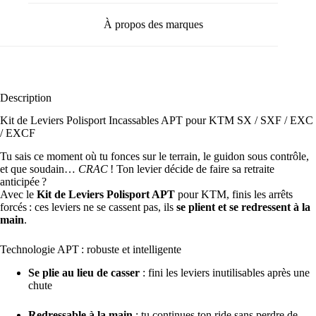
À propos des marques
Description
Kit de Leviers Polisport Incassables APT pour KTM SX / SXF / EXC
/ EXCF
Tu sais ce moment où tu fonces sur le terrain, le guidon sous contrôle,
et que soudain…
CRAC
! Ton levier décide de faire sa retraite
anticipée ?
Avec le
Kit de Leviers Polisport APT
pour KTM, finis les arrêts
forcés : ces leviers ne se cassent pas, ils
se plient et se redressent à la
main
.
Technologie APT : robuste et intelligente
Se plie au lieu de casser
: fini les leviers inutilisables après une
chute
Redressable à la main
: tu continues ton ride sans perdre de