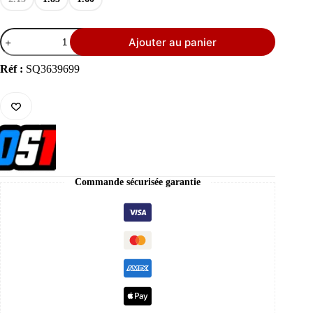
quantité
Ajouter au panier
de
Gripster
Prostuf
Réf :
SQ3639699
2.15
/
1.85
/
1.60
Commande sécurisée garantie