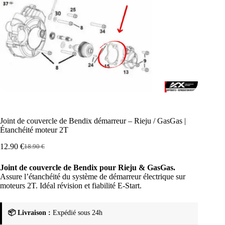
Joint de couvercle de Bendix démarreur – Rieju / GasGas |
Étanchéité moteur 2T
12.90
€
18.90
€
Le
Le
prix
prix
Joint de couvercle de Bendix pour Rieju & GasGas.
initial
actuel
Assure l’étanchéité du système de démarreur électrique sur
était :
est :
moteurs 2T. Idéal révision et fiabilité E-Start.
18.90 €.
12.90 €.
📦 Livraison :
Expédié sous 24h