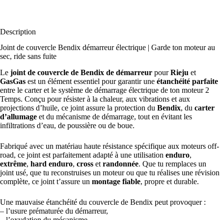
Description
Joint de couvercle Bendix démarreur électrique | Garde ton moteur au
sec, ride sans fuite
Le
joint de couvercle de Bendix de démarreur
pour
Rieju
et
GasGas
est un élément essentiel pour garantir une
étanchéité parfaite
entre le carter et le système de démarrage électrique de ton moteur 2
Temps. Conçu pour résister à la chaleur, aux vibrations et aux
projections d’huile, ce joint assure la protection du
Bendix
, du
carter
d’allumage
et du mécanisme de démarrage, tout en évitant les
infiltrations d’eau, de poussière ou de boue.
Fabriqué avec un matériau haute résistance spécifique aux moteurs off-
road, ce joint est parfaitement adapté à une utilisation
enduro
,
extrême
,
hard enduro
,
cross
et
randonnée
. Que tu remplaces un
joint usé, que tu reconstruises un moteur ou que tu réalises une révision
complète, ce joint t’assure un
montage fiable
, propre et durable.
Une mauvaise étanchéité du couvercle de Bendix peut provoquer :
– l’usure prématurée du démarreur,
– l’oxydation du mécanisme,