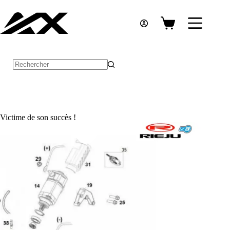
Passer
au
contenu
Panier
d’achat
Aucun
résultat
Victime de son succès !