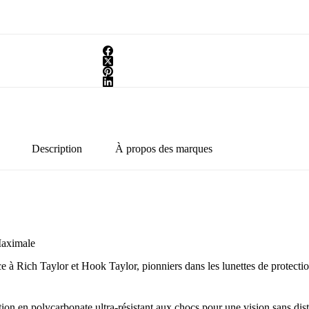
Description
À propos des marques
Maximale
e à Rich Taylor et Hook Taylor, pionniers dans les lunettes de protec
ion en polycarbonate ultra-résistant aux chocs pour une vision sans dist