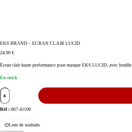
EKS BRAND – ECRAN CLAIR LUCID
24.90
€
Écran clair haute performance pour masque EKS LUCID, avec lentille X
En stock
quantité
de
EKS
BRAND
Réf :
067-41100
-
ECRAN
CLAIR
LUCID
Liste de souhaits