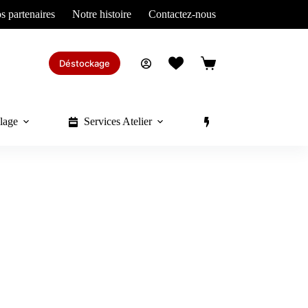
s partenaires
Notre histoire
Contactez-nous
Déstockage
Panier
d’achat
lage
Services Atelier
Divers