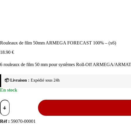
Rouleaux de film 50mm ARMEGA FORECAST 100% – (x6)
18.90
€
6 rouleaux de film 50 mm pour systèmes Roll-Off ARMEGA/ARMATIC Fo
📦 Livraison :
Expédié sous 24h
En stock
quantité
de
Rouleaux
de
Réf :
59070-00001
film
50mm