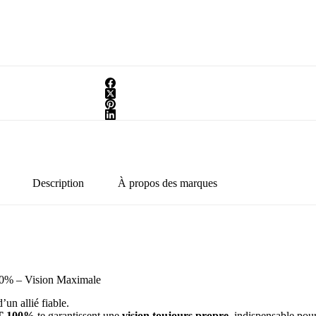
Description
À propos des marques
 – Vision Maximale
’un allié fiable.
T 100%
te garantissent une
vision toujours propre
, indispensable pou