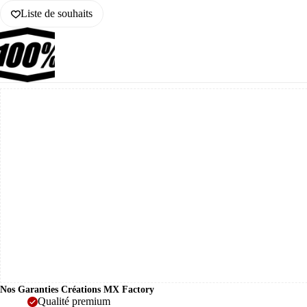
ARMEGA
FORECAST
Liste de souhaits
100%
-
(x6)
Nos Garanties Créations MX Factory
Qualité premium