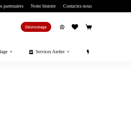
s partenaires
Notre histoire
Contactez-nous
Déstockage
Panier
d’achat
lage
Services Atelier
Divers