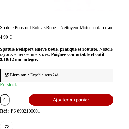
Spatule Polisport Enlève-Boue – Nettoyeur Moto Tout-Terrain
4.90
€
Spatule Polisport enlève-boue, pratique et robuste.
Nettoie
rayons, étriers et interstices.
Poignée confortable et outil
8/10/12 mm intégré.
📦 Livraison :
Expédié sous 24h
En stock
quantité
Ajouter au panier
de
Spatule
Polisport
Réf :
PS 8982100001
Enlève-
Boue
–