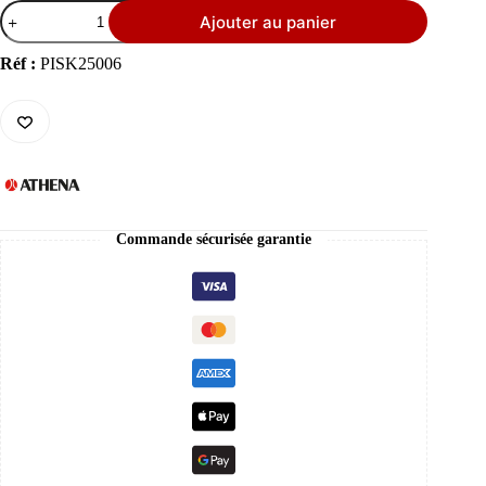
quantité
Ajouter au panier
de
Athena
|
Réf :
PISK25006
Kit
Cylindre-
Piston
avec
Culasse
Kawasaki
KX65
44.5
mm
Commande sécurisée garantie
14.2:1