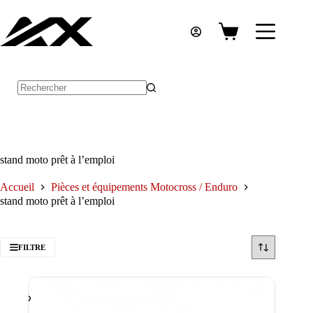
Passer
au
contenu
Panier
d’achat
Aucun
résultat
stand moto prêt à l’emploi
Accueil
Pièces et équipements Motocross / Enduro
stand moto prêt à l’emploi
FILTRE