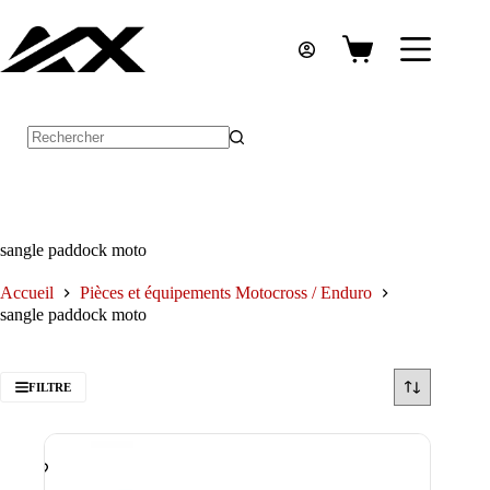
Passer
au
contenu
Panier
d’achat
Aucun
résultat
sangle paddock moto
Accueil
Pièces et équipements Motocross / Enduro
sangle paddock moto
FILTRE