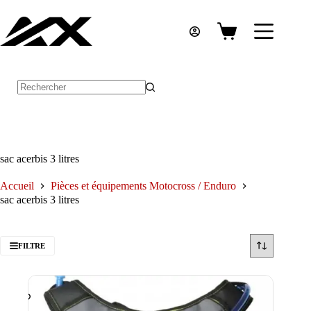
Passer
au
contenu
Panier
d’achat
Aucun
résultat
sac acerbis 3 litres
Accueil
Pièces et équipements Motocross / Enduro
sac acerbis 3 litres
FILTRE