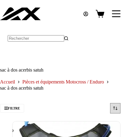
Passer
au
contenu
Panier
d’achat
Aucun
résultat
sac à dos acerbis satuh
Accueil
Pièces et équipements Motocross / Enduro
sac à dos acerbis satuh
FILTRE