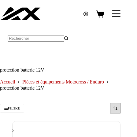
Passer
au
contenu
Panier
d’achat
Aucun
résultat
protection batterie 12V
Accueil
Pièces et équipements Motocross / Enduro
protection batterie 12V
FILTRE