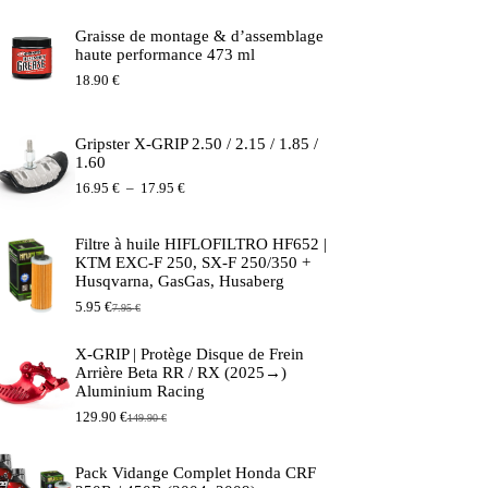
Graisse de montage & d’assemblage
haute performance 473 ml
18.90
€
Gripster X-GRIP 2.50 / 2.15 / 1.85 /
1.60
Plage
16.95
€
–
17.95
€
de
prix :
16.95 €
Filtre à huile HIFLOFILTRO HF652 |
à
KTM EXC-F 250, SX-F 250/350 +
17.95 €
Husqvarna, GasGas, Husaberg
5.95
€
7.95
€
Le
Le
prix
prix
initial
actuel
X-GRIP | Protège Disque de Frein
était :
est :
Arrière Beta RR / RX (2025→)
7.95 €.
5.95 €.
Aluminium Racing
129.90
€
149.90
€
Le
Le
prix
prix
initial
actuel
Pack Vidange Complet Honda CRF
était :
est :