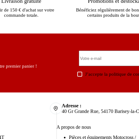
Livraison gratuite
Promotions et déstock
ir de 150 € d'achat sur votre
Bénéficiez régulièrement de bon
commande totale.
certains produits de la bou
re premier panier !
J’accepte la
politique de con
Adresse :
40 Gr Grande Rue, 54170 Barisey-la-C
A propos de nous
4T
Pièces et équipements Motocross /