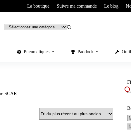
La boutique
Suivre ma commande
Le blog
No
Pneumatiques
Paddock
Outil
Fi
Pr
che SCAR
R