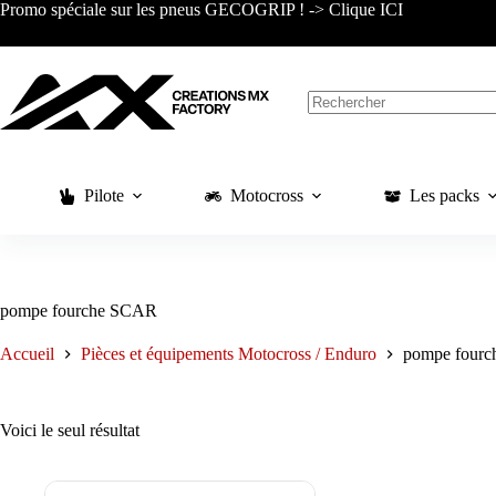
Passer
Promo spéciale sur les pneus GECOGRIP ! -> Clique ICI
au
contenu
Aucun
résultat
Pilote
Motocross
Les packs
pompe fourche SCAR
Accueil
Pièces et équipements Motocross / Enduro
pompe four
Voici le seul résultat