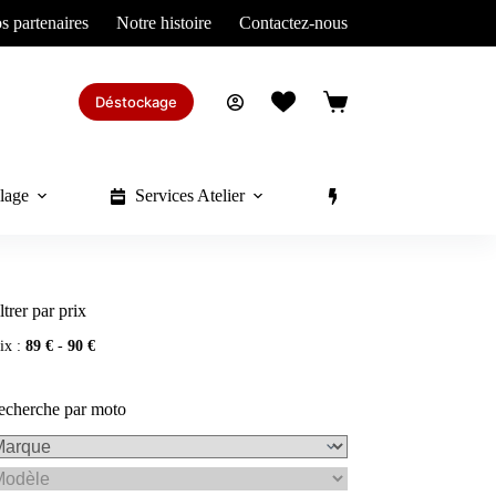
s partenaires
Notre histoire
Contactez-nous
Déstockage
Panier
d’achat
lage
Services Atelier
Divers
ltrer par prix
ix :
89 €
-
90 €
echerche par moto