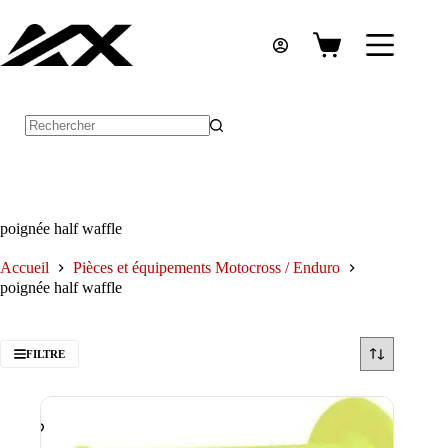
Passer
au
contenu
Panier
d’achat
Aucun
résultat
poignée half waffle
Accueil
Pièces et équipements Motocross / Enduro
poignée half waffle
FILTRE