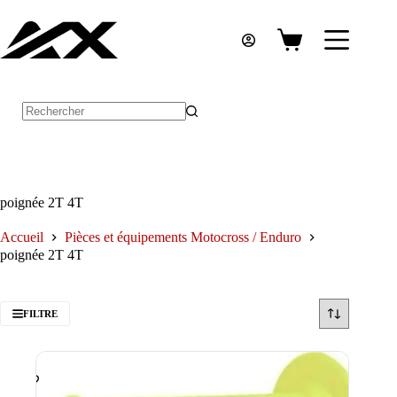
Passer
au
contenu
Panier
d’achat
Aucun
résultat
poignée 2T 4T
Accueil
Pièces et équipements Motocross / Enduro
poignée 2T 4T
FILTRE