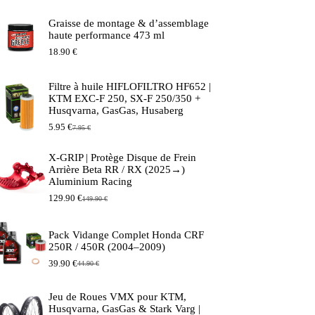
Graisse de montage & d’assemblage
haute performance 473 ml
18.90
€
Filtre à huile HIFLOFILTRO HF652 |
KTM EXC-F 250, SX-F 250/350 +
Husqvarna, GasGas, Husaberg
5.95
€
7.95
€
Le
Le
prix
prix
initial
actuel
X-GRIP | Protège Disque de Frein
était :
est :
Arrière Beta RR / RX (2025→)
7.95 €.
5.95 €.
Aluminium Racing
129.90
€
149.90
€
Le
Le
prix
prix
initial
actuel
Pack Vidange Complet Honda CRF
était :
est :
250R / 450R (2004–2009)
149.90 €.
129.90 €.
39.90
€
44.90
€
Le
Le
prix
prix
initial
actuel
Jeu de Roues VMX pour KTM,
était :
est :
Husqvarna, GasGas & Stark Varg |
44.90 €.
39.90 €.