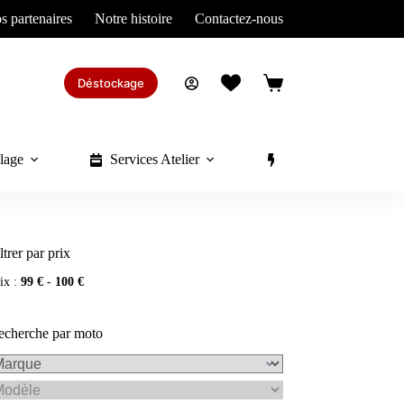
s partenaires
Notre histoire
Contactez-nous
Déstockage
Panier
d’achat
lage
Services Atelier
Divers
ltrer par prix
ix :
99 €
-
100 €
echerche par moto