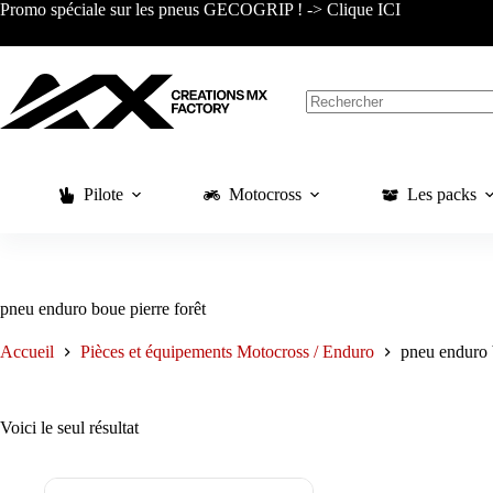
Passer
Promo spéciale sur les pneus GECOGRIP ! -> Clique ICI
au
contenu
Aucun
résultat
Pilote
Motocross
Les packs
pneu enduro boue pierre forêt
Accueil
Pièces et équipements Motocross / Enduro
pneu enduro b
Voici le seul résultat