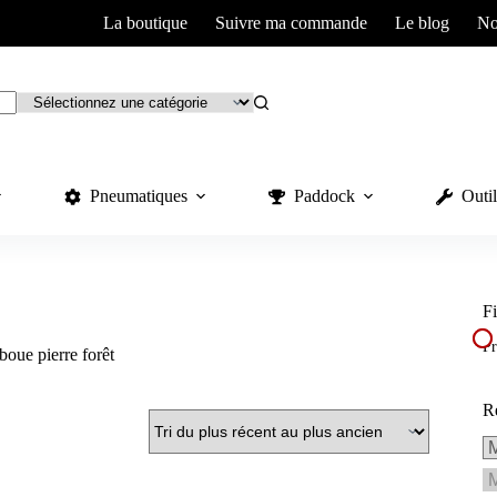
La boutique
Suivre ma commande
Le blog
No
Pneumatiques
Paddock
Outil
Fi
Pr
oue pierre forêt
R