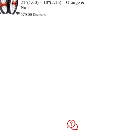
21″(1.60) + 18″(2.15) – Orange &
Noir
579.00
€
899.00
€
Le
Le
prix
prix
initial
actuel
était :
est :
899.00 €.
579.00 €.