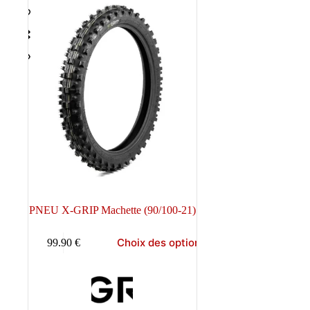
PNEU X-GRIP Machette (90/100-21)
Ce
Choix des options
99.90
€
produit
a
plusieurs
variations.
Les
options