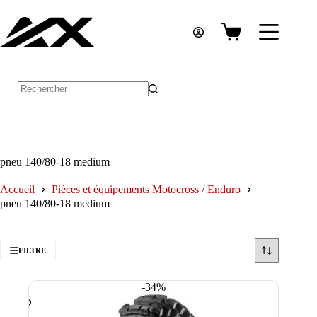
Passer
au
contenu
Panier
d’achat
Aucun
résultat
pneu 140/80-18 medium
Accueil
Pièces et équipements Motocross / Enduro
pneu 140/80-18 medium
FILTRE
-34%