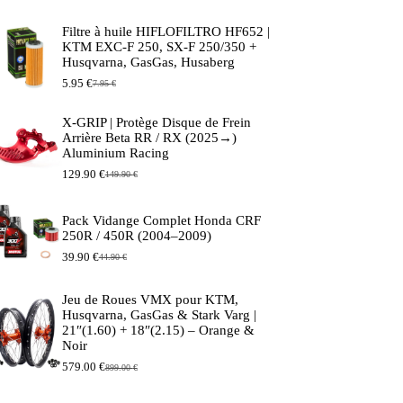
Filtre à huile HIFLOFILTRO HF652 |
KTM EXC-F 250, SX-F 250/350 +
Husqvarna, GasGas, Husaberg
5.95
€
7.95
€
Le
Le
prix
prix
initial
actuel
X-GRIP | Protège Disque de Frein
était :
est :
Arrière Beta RR / RX (2025→)
7.95 €.
5.95 €.
Aluminium Racing
129.90
€
149.90
€
Le
Le
prix
prix
initial
actuel
Pack Vidange Complet Honda CRF
était :
est :
250R / 450R (2004–2009)
149.90 €.
129.90 €.
39.90
€
44.90
€
Le
Le
prix
prix
initial
actuel
Jeu de Roues VMX pour KTM,
était :
est :
Husqvarna, GasGas & Stark Varg |
44.90 €.
39.90 €.
21″(1.60) + 18″(2.15) – Orange &
Noir
579.00
€
899.00
€
Le
Le
prix
prix
initial
actuel