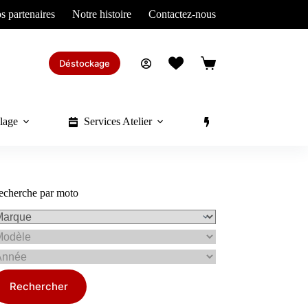
s partenaires
Notre histoire
Contactez-nous
Déstockage
Panier
d’achat
lage
Services Atelier
Divers
echerche par moto
Rechercher