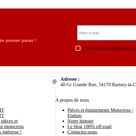
re premier panier !
J’accepte la
politique de con
Adresse :
40 Gr Grande Rue, 54170 Barisey-la-C
A propos de nous
4T
Pièces et équipements Motocross /
2T
Enduro
pièces et
Notre histoire
ur motocross
Le blog 100% off-road
 intéresse !
Contactez-nous