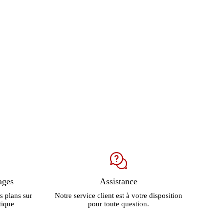
était :
est :
899.00 €.
579.00 €.
ages
Assistance
s plans sur
Notre service client est à votre disposition
tique
pour toute question.