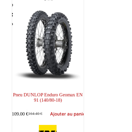
Pneu DUNLOP Enduro Geomax EN
91 (140/80-18)
Ajouter au panier
109.00
€
164.40
€
Le
Le
prix
prix
initial
actuel
était :
est :