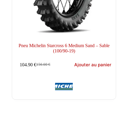
Pneu Michelin Starcross 6 Medium Sand – Sable
(100/90-19)
Ajouter au panier
104.90
€
156.60
€
Le
Le
prix
prix
initial
actuel
était :
est :
156.60 €.
104.90 €.