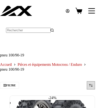
Passer
au
contenu
Panier
d’achat
Aucun
résultat
pneu 100/90-19
Accueil
Pièces et équipements Motocross / Enduro
pneu 100/90-19
FILTRE
-24%