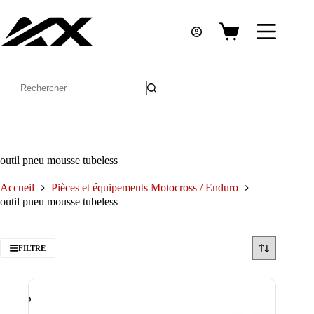
Passer
au
contenu
Panier
d’achat
Aucun
résultat
outil pneu mousse tubeless
Accueil
Pièces et équipements Motocross / Enduro
outil pneu mousse tubeless
FILTRE